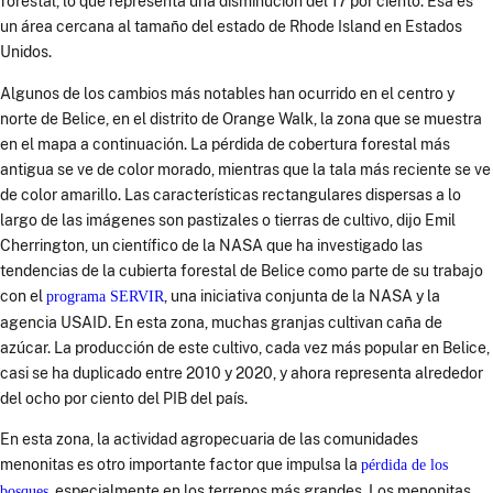
forestal, lo que representa una disminución del 17 por ciento. Esa es
un área cercana al tamaño del estado de Rhode Island en Estados
Unidos.
Algunos de los cambios más notables han ocurrido en el centro y
norte de Belice, en el distrito de Orange Walk, la zona que se muestra
en el mapa a continuación. La pérdida de cobertura forestal más
antigua se ve de color morado, mientras que la tala más reciente se ve
de color amarillo. Las características rectangulares dispersas a lo
largo de las imágenes son pastizales o tierras de cultivo, dijo Emil
Cherrington, un científico de la NASA que ha investigado las
tendencias de la cubierta forestal de Belice como parte de su trabajo
con el
, una iniciativa conjunta de la NASA y la
programa SERVIR
agencia USAID. En esta zona, muchas granjas cultivan caña de
azúcar. La producción de este cultivo, cada vez más popular en Belice,
casi se ha duplicado entre 2010 y 2020, y ahora representa alrededor
del ocho por ciento del PIB del país.
En esta zona, la actividad agropecuaria de las comunidades
menonitas es otro importante factor que impulsa la
pérdida de los
, especialmente en los terrenos más grandes. Los menonitas
bosques