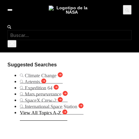
×
Suggested Searches
Climate Change
Artemis
Expedition 64
Mars perseverance
SpaceX Crew-2
International Space Station
View All Topics A-Z