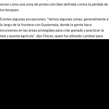
sirven como una zona de protección bien definida contra la pérdida de
los bosques.
Existen algunas excepciones. “Vemos algunas zonas, generalmente a
lo largo de la frontera con Guatemala, donde la gente hace
incursiones en las áreas protegidas para criar ganado y practicar la
tala y quema agrícola”, dijo Chicas, quien ha utilizado Landsat para
hacer seguimiento de este fenómeno en las montañas mayas al
sureste de Belice.
“Sin duda, quedan grandes desafíos para Belice”, añadió Cherrington.
“Pero este es un país donde veo un profundo interés en un amplio
espectro de la sociedad y del gobierno en aprovechar los datos de
teledetección para mantener intactos estos bosques”.
Imágenes del Observatorio de la Tierra de la NASA por Wanmei Liang,
utilizando datos de la pérdida de los bosques de la Universidad de
Maryland y de las áreas protegidas provenientes de la plataforma de
datos Protected Planet. Fotografía por cortesía de Emil Cherrington
(NASA/SERVIR). Reportaje por Adam Voiland.